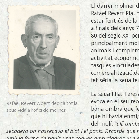
El darrer moliner d
Rafael Revert Pla, 
estar fent ús de l
a finals dels anys 
80 del segle XX, pe
principalment mole
animals i complem
activitat econòmic
tasques vinculades
comercialització d
fet seria la seua fe
La seua filla, Tere
evoca en el seu rec
Rafael Revert Albert dedicà tot la
bona ombra que fei
seua vida a l’ofici de moliner
que hi havia enmig
del molí, “
allí tamb
secadero on s’assecava el blat i el panís. Recorde que 
amb la farina de panís unes coques amb aladroc que 