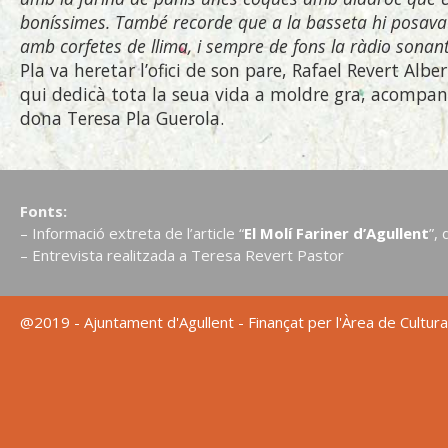
boníssimes. També recorde que a la basseta hi posava b
amb corfetes de llima, i sempre de fons la ràdio sonan
Pla va heretar l’ofici de son pare, Rafael Revert Albe
qui dedicà tota la seua vida a moldre gra, acompan
dona Teresa Pla Guerola.
Fonts:
– Informació extreta de l’article “
El Molí Fariner d’Agullent
”, 
– Entrevista realitzada a Teresa Revert Pastor
@2019 - Ajuntament d'Agullent - Finançat per l'Àrea de Cultura