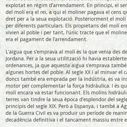
explotat en règim d’arrendament. En principi, el se
del molí era el rei, a qui el moliner pagava el cens 
dret per a la seua explotació. Posteriorment el mol
per diferents particulars. Els propietaris del molí er
vivien al poble i per tant, l’únic tracte que el molin
era el pagament de l’arrendament.
L’aigua que s’emprava al molí és la que venia des de
Jordana. Per a la seua utilització hi havia establert
ordenances, ja que aquesta aigua s’emprava també 
algunes hortes del poble. Al segle XX i al minvar el 
doncs també era emprada per la indústria, es va ins
motor per complementar la força hidràulica. I és que
molí encara va estar funcionant. Els molins hidràuli
terres van tindre la seua època d’esplendor del segle
principis del segle XIX. Però a Espanya, i també a Ag
de la Guerra Civil es va produir un període de reanim
decadència definitiva i el tancament massiu entre el