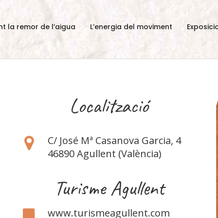
nt la remor de l’aigua
L’energia del moviment
Exposici
Localització
C/ José Mª Casanova Garcia, 4
46890 Agullent (València)
Turisme Agullent
www.turismeagullent.com